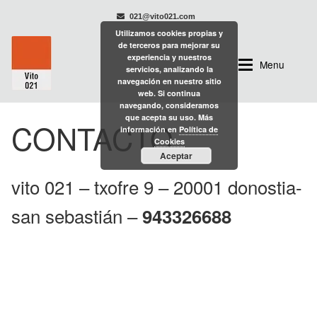
021@vito021.com
Utilizamos cookies propias y
Ir
Ir
de terceros para mejorar su
experiencia y nuestros
a
al
Menu
servicios, analizando la
la
contenido
navegación en nuestro sitio
web. Si continua
navegación
navegando, consideramos
PROYECTOS
que acepta su uso. Más
PORTAFOLIO/PROYECTOS
CONTACTO
información en
Política de
Cookies
QUIÉN SOY
Aceptar
Branding
vito 021 – txofre 9 – 20001 donostia-
CONTACTO
Comunicación
san sebastián –
943326688
Decoración
Diseño Editorial
Gráfica