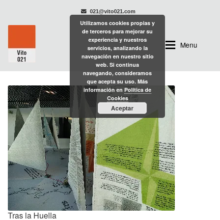
021@vito021.com
Utilizamos cookies propias y
Ir
Ir
de terceros para mejorar su
experiencia y nuestros
a
al
Menu
servicios, analizando la
la
contenido
navegación en nuestro sitio
web. Si continua
navegación
navegando, consideramos
PROYECTOS
que acepta su uso. Más
PORTAFOLIO/PROYECTOS
información en
Política de
Cookies
QUIÉN SOY
Aceptar
Branding
CONTACTO
Comunicación
Decoración
Diseño Editorial
Gráfica
Tras la Huella