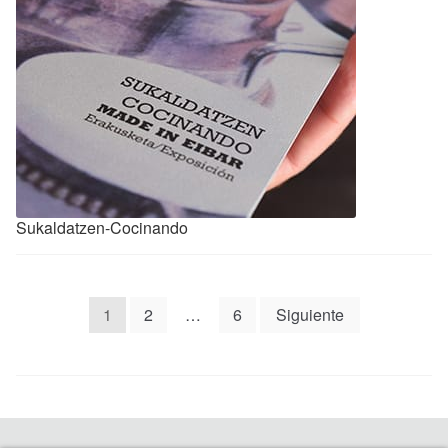
Sukaldatzen-Cocinando
Navegación
1
2
…
6
Siguiente
de
entradas