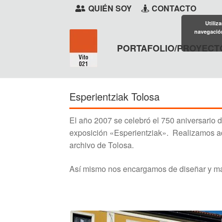
QUIÉN SOY
CONTACTO
Utiliz
navegación
PORTAFOLIO/PROYECT
Ir
Ir
a
al
la
contenido
Esperientziak Tolosa
navegación
El año 2007 se celebró el 750 aniversario d
exposición «Esperientziak». Realizamos ad
archivo de Tolosa.
Así mismo nos encargamos de diseñar y maque