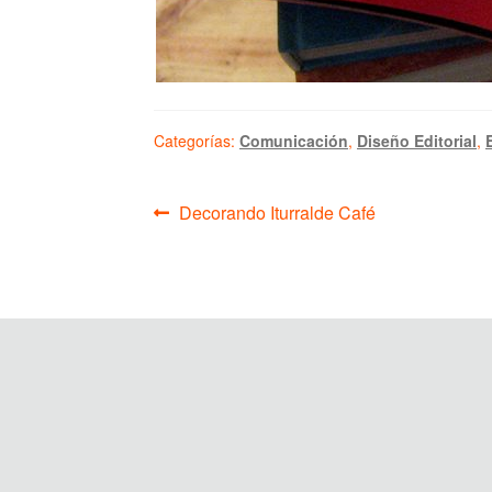
Categorías:
Comunicación
,
Diseño Editorial
,
Navegación
Anterior:
Decorando Iturralde Café
de
entradas