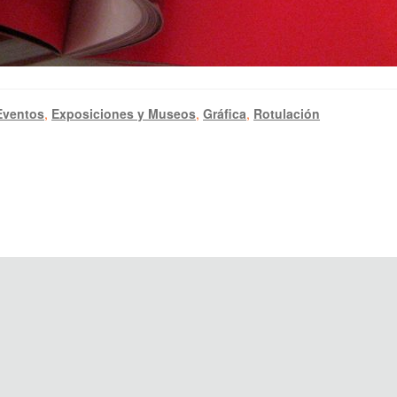
Eventos
,
Exposiciones y Museos
,
Gráfica
,
Rotulación