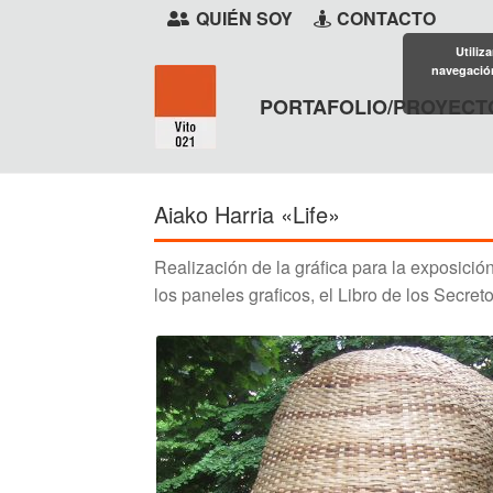
QUIÉN SOY
CONTACTO
Utiliz
navegación
PORTAFOLIO/PROYECT
Ir
Ir
a
al
la
contenido
Aiako Harria «Life»
navegación
Realización de la gráfica para la exposici
los paneles graficos, el Libro de los Secre