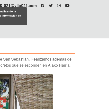
021@vito021.com
analizando la
s información en
ón de San Sebastián. Realizamos ademas de
secretos que se esconden en Aiako Harria.