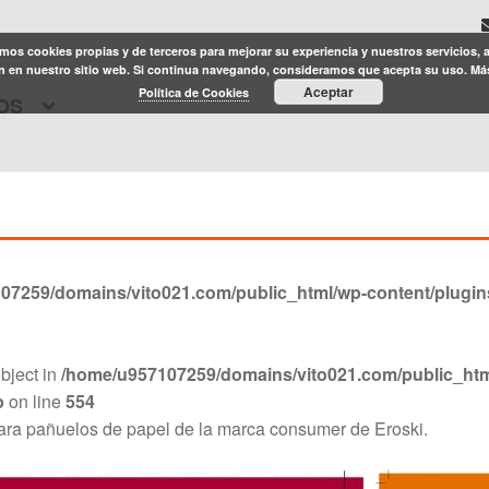
amos cookies propias y de terceros para mejorar su experiencia y nuestros servicios, 
 en nuestro sitio web. Si continua navegando, consideramos que acepta su uso. Má
Aceptar
Política de Cookies
OS
7259/domains/vito021.com/public_html/wp-content/plugins/t
object in
/home/u957107259/domains/vito021.com/public_html/
p
on line
554
para pañuelos de papel de la marca consumer de Eroski.