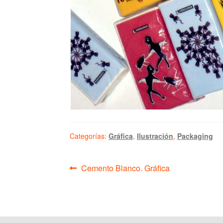
Categorías:
Gráfica
,
Ilustración
,
Packaging
Navegación
Anterior:
Cemento Blanco. Gráfica
de
entradas