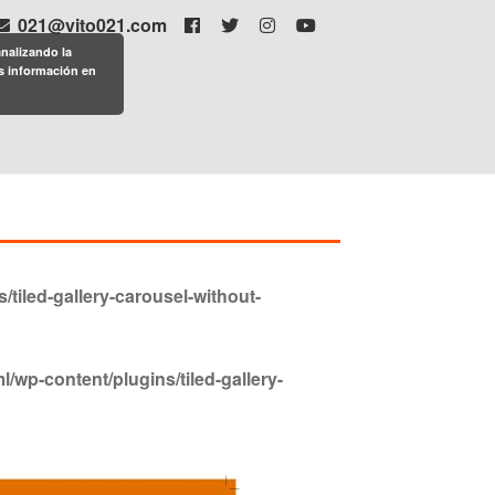
021@vito021.com
analizando la
s información en
iled-gallery-carousel-without-
wp-content/plugins/tiled-gallery-