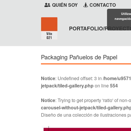
QUIÉN SOY
CONTACTO
Utiliz
navegación
PORTAFOLIO/PROYECT
Ir
Ir
a
al
la
contenido
Packaging Pañuelos de Papel
navegación
Notice
: Undefined offset: 3 in
/home/u95710
jetpack/tiled-gallery.php
on line
554
Notice
: Trying to get property 'ratio' of non-
carousel-without-jetpack/tiled-gallery.ph
Diseño de una colección de ilustraciones 