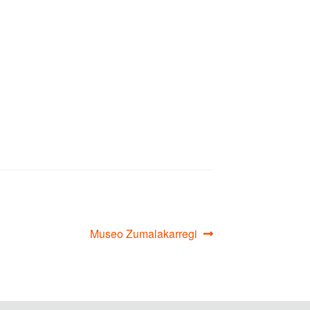
Siguiente:
Museo Zumalakarregi