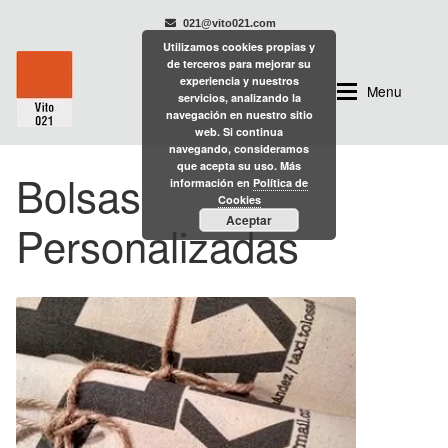
021@vito021.com
Utilizamos cookies propias y
Ir
Ir
de terceros para mejorar su
experiencia y nuestros
a
al
Menu
servicios, analizando la
la
contenido
navegación en nuestro sitio
web. Si continua
navegación
navegando, consideramos
PROYECTOS
que acepta su uso. Más
PORTAFOLIO/PROYECTOS
Bolsas
información en
Política de
Cookies
QUIÉN SOY
Aceptar
Branding
Personalizadas
CONTACTO
Comunicación
Decoración
Diseño Editorial
Gráfica